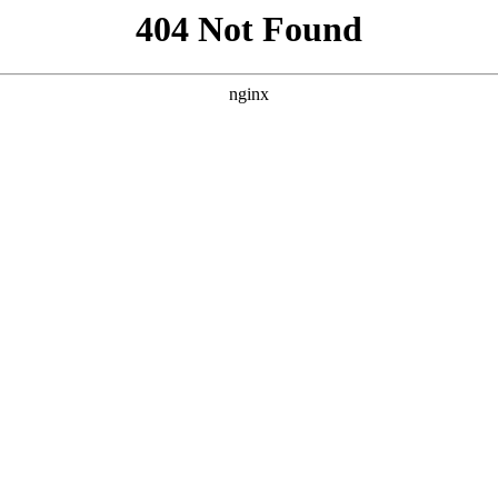
超
意甲
法甲
区接受膝盖手术 76人本赛季或首轮游
2:07
意甲
104℃
0